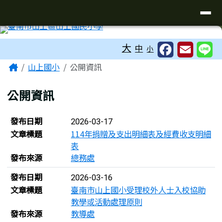
臺南市山上區山上國民小學-童趣有夢
導覽列
跳至主內容區
工具列
大
中
小
頁尾區域
主內容區域
Home
山上國小
公開資訊
公開資訊
文章列表
發布日期
2026-03-17
文章標題
114年捐贈及支出明細表及經費收支明細
表
發布來源
總務處
發布日期
2026-03-16
文章標題
臺南市山上國小受理校外人士入校協助
教學或活動處理原則
發布來源
教導處