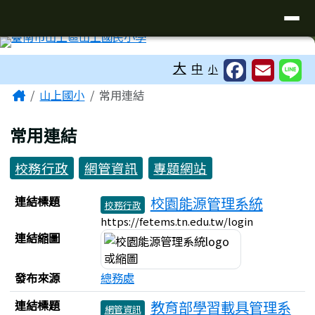
臺南市山上區山上國民小學-童趣有夢
導覽列
跳至主內容區
工具列
大
中
小
頁尾區域
主內容區域
Home
山上國小
常用連結
常用連結
校務行政
網管資訊
專題網站
連結列表
連結標題
校園能源管理系統
校務行政
https://fetems.tn.edu.tw/login
連結縮圖
發布來源
總務處
連結標題
教育部學習載具管理系
網管資訊